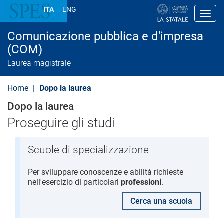
S
ITA
ENG
a
Toggl
l
t
Comunicazione pubblica e d'impresa
a
a
(COM)
l
Laurea magistrale
c
o
n
Home
Dopo la laurea
t
e
Dopo la laurea
n
u
Proseguire gli studi
t
o
p
r
Scuole di specializzazione
i
n
Per sviluppare conoscenze e abilità richieste
c
nell'esercizio di particolari
professioni
.
i
p
a
Cerca una scuola
l
e