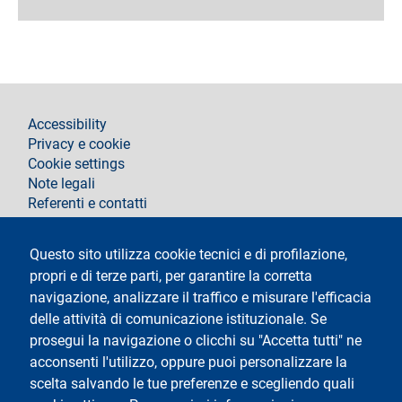
footer
Accessibility
Privacy e cookie
Cookie settings
Note legali
Referenti e contatti
Segui La Statale su
Questo sito utilizza cookie tecnici e di profilazione,
propri e di terze parti, per garantire la corretta
navigazione, analizzare il traffico e misurare l'efficacia
delle attività di comunicazione istituzionale. Se
prosegui la navigazione o clicchi su "Accetta tutti" ne
acconsenti l'utilizzo, oppure puoi personalizzare la
Testo
Università degli Studi di Milano
scelta salvando le tue preferenze e scegliendo quali
Via Festa del Perdono 7 - 20122 Milano