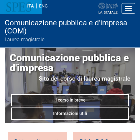
S
ITA
ENG
a
Toggl
l
t
Comunicazione pubblica e d'impresa
a
a
(COM)
l
Laurea magistrale
c
o
n
Comunicazione pubblica e
t
e
d'impresa
n
u
t
Sito del corso di laurea magistrale
o
p
r
i
Il corso in breve
n
c
Informazioni utili
i
p
a
l
e