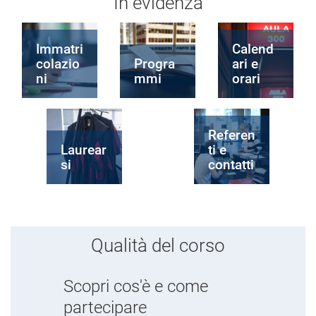
In evidenza
Immatri
Calend
colazio
Progra
ari e
ni
mmi
orari
Referen
Laurear
ti e
si
contatti
Qualità del corso
Scopri cos'è e come
partecipare